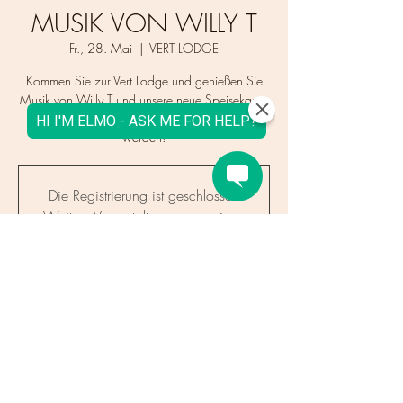
MUSIK VON WILLY T
Fr., 28. Mai
  |  
VERT LODGE
Kommen Sie zur Vert Lodge und genießen Sie
Musik von Willy T und unsere neue Speisekarte.
Gerüchten zufolge könnte es sogar sonnig
werden!
Die Registrierung ist geschlossen
Weitere Veranstaltungen anzeigen
Time & Location
28. Mai 2021, 16:00 – 21:00 MESZ
VERT LODGE, 964 Route des Gaillands,
Chamonix, Frankreich