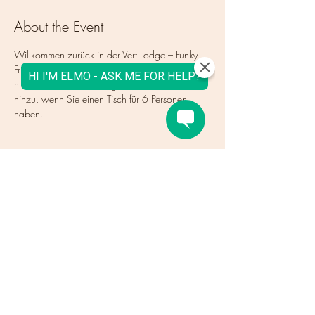
About the Event
Willkommen zurück in der Vert Lodge – Funky 
Friday – Reservierungen erfolgen pro Tisch, 
nicht pro Person, also fügen Sie einfach 1 
hinzu, wenn Sie einen Tisch für 6 Personen 
haben.
Tickets
Ausverkauft
Tickettyp
Wie viele TISCHE, nicht
Menschen
Mehr Infos
Preis